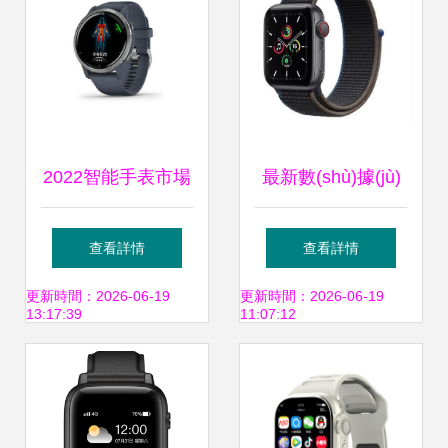
(yōu)缺點與購買建
議
2022智能手表市場
最新數(shù)據(jù)
必須變革 拆解8款
揭示 蘋果以30.1%
查看詳情
查看詳情
智能手表，揭示兩
市場份額領(lǐng)跑
更新時間：2026-06-19
更新時間：2026-06-19
13:17:39
11:07:12
大關(guān)鍵信息
2021年智能手表市
場