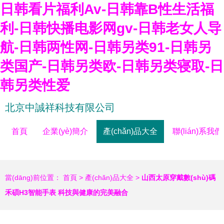
日韩看片福利Av-日韩靠B性生活福
利-日韩快播电影网gv-日韩老女人导
航-日韩两性网-日韩另类91-日韩另
类国产-日韩另类欧-日韩另类寝取-日
韩另类性爱
北京中誠祥科技有限公司
首頁
企業(yè)簡介
產(chǎn)品大全
聯(lián)系我們
當(dāng)前位置：
首頁
>
產(chǎn)品大全
>
山西太原穿戴數(shù)碼
禾碩H3智能手表 科技與健康的完美融合