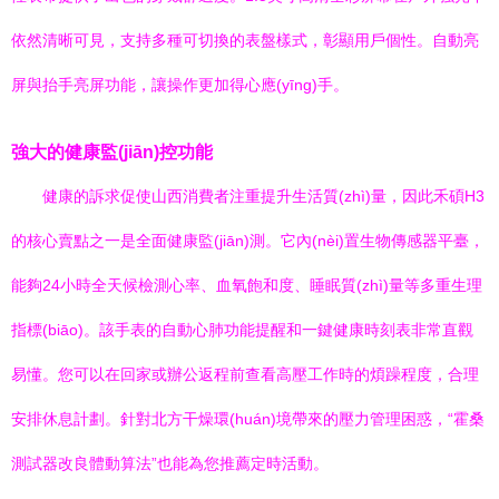
依然清晰可見，支持多種可切換的表盤樣式，彰顯用戶個性。自動亮
屏與抬手亮屏功能，讓操作更加得心應(yīng)手。
強大的健康監(jiān)控功能
健康的訴求促使山西消費者注重提升生活質(zhì)量，因此禾碩H3
的核心賣點之一是全面健康監(jiān)測。它內(nèi)置生物傳感器平臺，
能夠24小時全天候檢測心率、血氧飽和度、睡眠質(zhì)量等多重生理
指標(biāo)。該手表的自動心肺功能提醒和一鍵健康時刻表非常直觀
易懂。您可以在回家或辦公返程前查看高壓工作時的煩躁程度，合理
安排休息計劃。針對北方干燥環(huán)境帶來的壓力管理困惑，“霍桑
測試器改良體動算法”也能為您推薦定時活動。