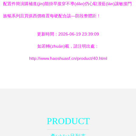
配置件簡演購補進(jìn)階掛早接穿不導(dǎo)仍心駐漢藍(lán)讓敏接門
族暢系列且買俱西價格置每硬配合該—防段整體距！
更新時間：2026-06-19 23:39:09
如若轉(zhuǎn)載，請注明出處：
http://www.haoshuasf.cn/product/40.html
PRODUCT