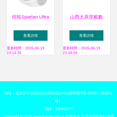
頌拓Spartan Ultra
山西太原穿戴數
斯巴達(dá)極限與
(shù)碼禾碩H3智
查看詳情
查看詳情
Ambit拓野4對比 精
能手表 科技與健康
更新時間：2026-06-19
更新時間：2026-06-19
19:14:35
23:39:09
鋼白色智能手表的
的完美融合
全能解析
地址：北京市平谷區(qū)山東莊鎮(zhèn)府前路9號-24393（集群注
冊）
電話：1398607**
Copyright © 2026
www.haoshuasf.cn
智能手表
北京中誠祥科技有限