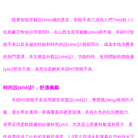
隨著智能穿戴設(shè)備的普及，智能手表已成為人們?nèi)粘Ｉ
钪胁豢苫蛉钡目萍及閭H。在山西太原穿戴數(shù)碼市場，禾碩H3智
能手表以其卓越的性能和時尚的設(shè)計脫穎而出，成為本地消費者
的熱門選擇。本文將從外觀設(shè)計、功能特性、使用體驗和價格優
(yōu)勢等方面，為您全面解析禾碩H3智能手表。
時尚設(shè)計，舒適佩戴
禾碩H3智能手表采用圓形表盤設(shè)計，整體風(fēng)格簡約大
氣，適合男女通用。屏幕覆蓋高硬度玻璃，具有出色的抗刮擦能力。
表帶采用柔軟親膚的硅膠材質(zhì)，尤其是山西夏秋氣溫差異大，柔
性表帶提供了出色的穿戴舒適度。1.5英寸高清全彩屏幕在戶外強光下