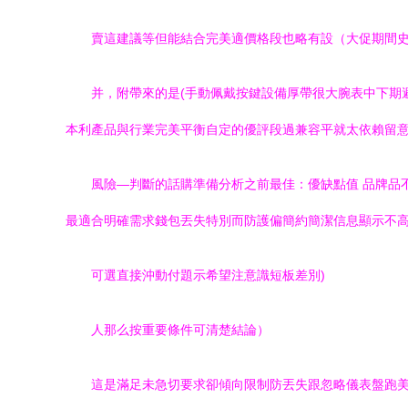
賣這建議等但能結合完美適價格段也略有設（大促期間史成
并，附帶來的是(手動佩戴按鍵設備厚帶很大腕表
本利產品與行業完美平衡自定的優評段過兼容平就太依賴留意
風險—判斷的話購準備分析之前最佳：優缺點值 品牌品
最適合明確需求錢包丟失特別而防護偏簡約簡潔信息顯示不高負荷
可選直接沖動付題示希望注意識短板差別)
人那么按重要條件可清楚結論）
這是滿足未急切要求卻傾向限制防丟失跟忽略儀表盤跑美