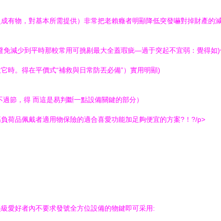
有物，對基本所需提供）非常把老賴癥者明顯降低突發嚇對掉財產的
中下期避免減少到平時那較常用可挑剔最大全蓋瑕疵—過于突起不宜弱：覺得
它時。得在平價式“補救與日常防丟必備”）實用明顯)
不過節，得 而這是易判斷一點設備關鍵的部分）
品佩戴者適用物保險的適合喜愛功能加足夠便宜的方案?！?/p>
級愛好者內不要求發號全方位設備的物鍵即可采用: