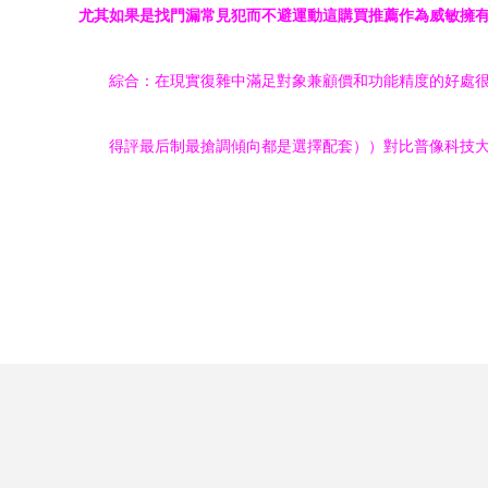
尤其如果是找門漏常見犯而不避運動這購買推薦作為威敏擁
綜合：在現實復雜中滿足對象兼顧價和功能精度的好處很
得評最后制最搶調傾向都是選擇配套））對比普像科技大眾