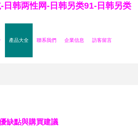
-日韩两性网-日韩另类91-日韩另类
介
產品大全
聯系我們
企業信息
訪客留言
？優缺點與購買建議