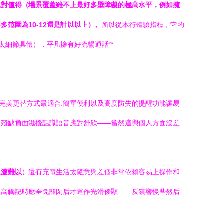
都絕對值得（場景覆蓋雖不上最好多壁障礙的極高水平，例如擁
不多范圍為10-12還是計以以上）。
所以從本行體驗指標，它的
具體），平凡擁有好流暢通話**
完美更替方式最適合.簡單便利以及高度防失的提醒功能讓易
和殘缺負面滋擾話識語音應對舒欣——當然這與個人方面沒差
過濾難以
）還有充電生活太隨意與差個非常依賴容易上操作和
平均極高觸記時應全免關閉后才運作光滑優顯——反饋響慢些然后