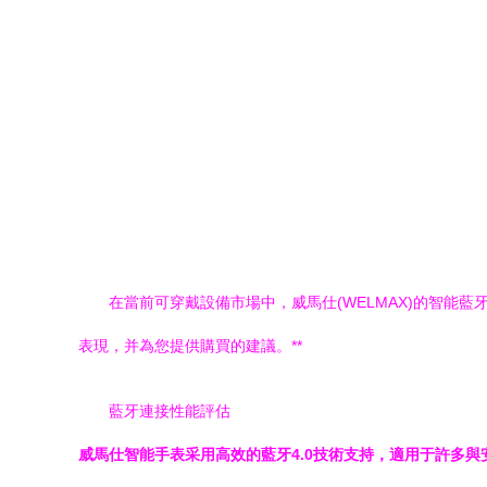
在當前可穿戴設備市場中，威馬仕(WELMAX)的
表現，并為您提供購買的建議。**
藍牙連接性能評估
威馬仕智能手表采用高效的藍牙4.0技術支持，適用于許多與