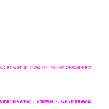
興趣。本文將從藍牙性能、功能優缺點、使用場景等維度詳細分析其
據成本與實際工作方式不同）。在實際測試中，BLE（耗電量低的遠