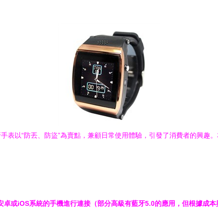
智能藍牙手表以“防丟、防盜”為賣點，兼顧日常使用體驗，引發了消費者的
安卓或iOS系統的手機進行連接（部分高級有藍牙5.0的應用，但根