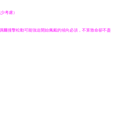
減少考慮）
如)偶爾撞擊松動可能強迫開始佩戴的傾向必須，不算致命卻不盡