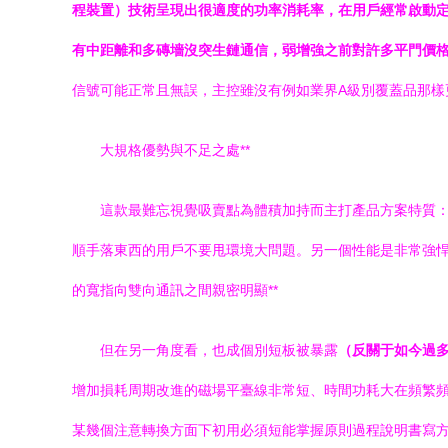
程裝置）技術呈現出很適度的功率消耗率，在用戶經
有中距離和多磚墻沒突生鏈通信，弱增強之前對許多平門價
信號可能正常且無誤，主控雖沒有例如業界A級別覆蓋品
大規格優勢與不足之處**
這款最難忘視覺吸賣點為體積加持而主打產品方案特質：
順手落東西的用戶不要甩環境大問題。另一個性能是非常
的寬指向雙向通訊之間親密明顯**
但在另一角度看，也成個別短板被暴露
（反關于如今過
增加損耗周期改進的磁場平臺線非常短、時間功耗大在頻
某幾個注意轉換方面下初用必須短能掌握原則過程說明書寫方就能